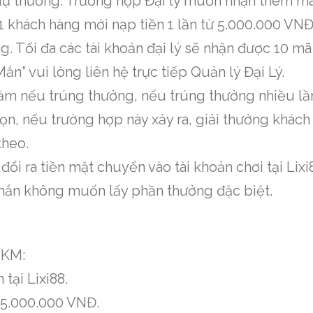
 dự thưởng. Trường hợp Đại lý muốn nhận thêm mã
 1 khách hàng mới nạp tiền 1 lần từ 5.000.000 VN
g. Tối đa các tài khoản đại lý sẽ nhận được 10 mã
n” vui lòng liên hệ trực tiếp Quản lý Đại Lý.
ăm nếu trúng thưởng, nếu trúng thưởng nhiều lầ
họn, nếu trường hợp này xảy ra, giải thưởng khách
theo.
đổi ra tiền mặt chuyển vào tài khoản chơi tại Lixi
mắn không muốn lấy phần thưởng đặc biệt.
TKM:
 tại Lixi88.
u 5.000.000 VNĐ.