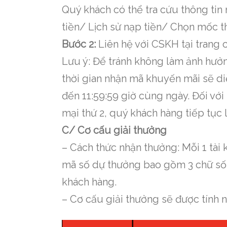
Quý khách có thể tra cứu thông tin 
tiền/ Lịch sử nạp tiền/ Chọn mốc th
Bước 2:
Liên hệ với CSKH tại trang c
Lưu ý: Để tránh không làm ảnh hưởn
thời gian nhận mã khuyến mãi sẽ diễ
đến 11:59:59 giờ cùng ngày. Đối vớ
mại thứ 2, quý khách hàng tiếp tục 
C/ Cơ cấu giải thưởng
– Cách thức nhận thưởng: Mỗi 1 tài
mã số dự thưởng bao gồm 3 chữ số (
khách hàng.
– Cơ cấu giải thưởng sẽ được tính n