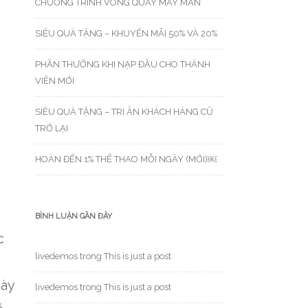
CHƯƠNG TRÌNH VÒNG QUAY MAY MẮN
SIÊU QUÀ TẶNG – KHUYẾN MÃI 50% VÀ 20%
PHẦN THƯỞNG KHI NẠP ĐẦU CHO THÀNH
VIÊN MỚI
SIÊU QUÀ TẶNG – TRI ÂN KHÁCH HÀNG CŨ
TRỞ LẠI
HOÀN ĐẾN 1% THỂ THAO MỖI NGÀY (MỚI)￼
BÌNH LUẬN GẦN ĐÂY
c
livedemos
trong
This is just a post
này
livedemos
trong
This is just a post