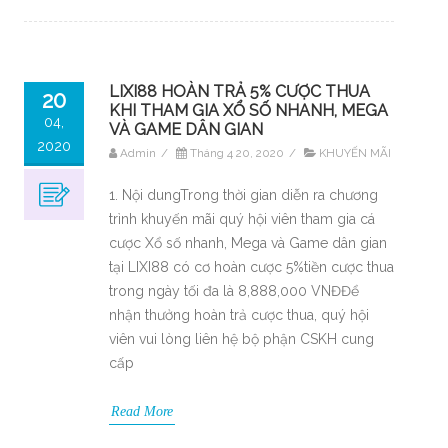
LIXI88 HOÀN TRẢ 5% CƯỢC THUA
20
KHI THAM GIA XỔ SỐ NHANH, MEGA
04,
VÀ GAME DÂN GIAN
2020
Admin
/
Tháng 4 20, 2020
/
KHUYẾN MÃI
1. Nội dungTrong thời gian diễn ra chương
trình khuyến mãi quý hội viên tham gia cá
cược Xổ số nhanh, Mega và Game dân gian
tại LIXI88 có cơ hoàn cược 5%tiền cược thua
trong ngày tối đa là 8,888,000 VNĐĐể
nhận thưởng hoàn trả cược thua, quý hội
viên vui lòng liên hệ bộ phận CSKH cung
cấp
Read More