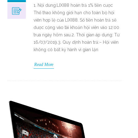
1. Nội dung:LIXI88 hoàn trả 1% tiền cược
Thể thao không giới hạn cho toàn bộ hội
viên hợp lệ của LIXI88. Số tiền hoàn trả sẽ
được cộng vào tài khoản hội viên vào 12:00
trưa ngày hôm sau.2. Thời gian áp dụng: Từ
16/07/2019.3. Quy định hoàn trả:– Hội viên
không có bất kỳ hành vi gian lận
Read More