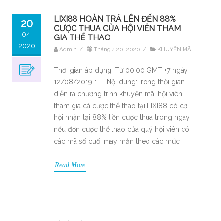
LIXI88 HOÀN TRẢ LÊN ĐẾN 88%
20
CƯỢC THUA CỦA HỘI VIÊN THAM
04,
GIA THỂ THAO
2020
Admin
/
Tháng 4 20, 2020
/
KHUYẾN MÃI
Thời gian áp dụng: Từ 00:00 GMT +7 ngày
12/08/2019 1. Nội dung:Trong thời gian
diễn ra chương trình khuyến mãi hội viên
tham gia cá cược thể thao tại LIXI88 có cơ
hội nhận lại 88% tiền cược thua trong ngày
nếu đơn cược thể thao của quý hội viên có
các mã số cuối may mắn theo các mức
Read More