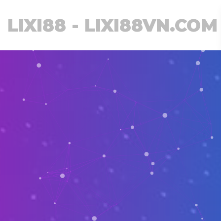
LIXI88 - LIXI88VN.COM