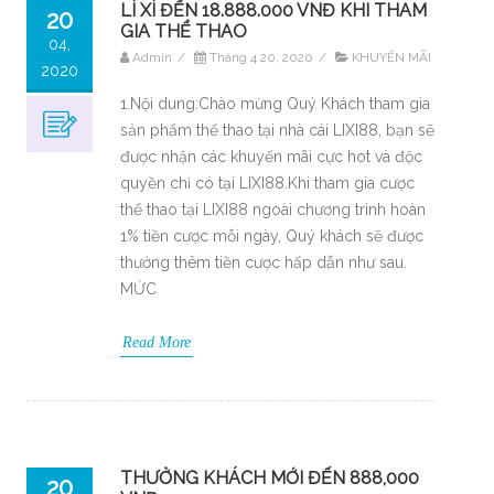
LÌ XÌ ĐẾN 18.888.000 VNĐ KHI THAM
20
GIA THỂ THAO
04,
Admin
/
Tháng 4 20, 2020
/
KHUYẾN MÃI
2020
1.Nội dung:Chào mừng Quý Khách tham gia
sản phẩm thể thao tại nhà cái LIXI88, bạn sẽ
được nhận các khuyến mãi cực hot và độc
quyền chỉ có tại LIXI88.Khi tham gia cược
thể thao tại LIXI88 ngoài chương trình hoàn
1% tiền cược mỗi ngày, Quý khách sẽ được
thưởng thêm tiền cược hấp dẫn như sau.
MỨC
Read More
THƯỞNG KHÁCH MỚI ĐẾN 888,000
20