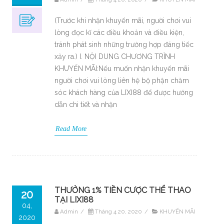
(Trước khi nhận khuyến mãi, người chơi vui
lòng đọc kĩ các điều khoản và điều kiện,
tránh phát sinh những trường hợp đáng tiếc
xảy ra.) I. NỘI DUNG CHƯƠNG TRÌNH
KHUYẾN MÃI:Nếu muốn nhận khuyến mãi
người chơi vui lòng liên hệ bộ phận chăm
sóc khách hàng của LIXI88 để được hướng
dẫn chi tiết và nhận
Read More
THƯỞNG 1% TIỀN CƯỢC THỂ THAO
20
TẠI LIXI88
04,
Admin
/
Tháng 4 20, 2020
/
KHUYẾN MÃI
2020