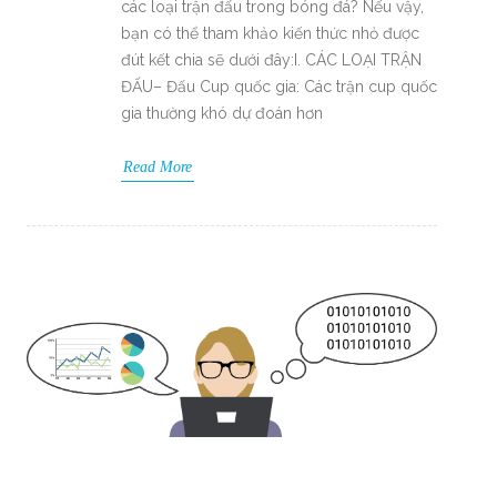
các loại trận đấu trong bóng đá? Nếu vậy,
bạn có thể tham khảo kiến thức nhỏ được
đút kết chia sẽ dưới đây:I. CÁC LOẠI TRẬN
ĐẤU– Đấu Cup quốc gia: Các trận cup quốc
gia thường khó dự đoán hơn
Read More