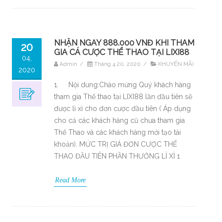
NHẬN NGAY 888.000 VNĐ KHI THAM
20
GIA CÁ CƯỢC THỂ THAO TẠI LIXI88
04,
Admin
/
Tháng 4 20, 2020
/
KHUYẾN MÃI
2020
1. Nội dung:Chào mừng Quý khách hàng
tham gia Thể thao tại LIXI88 lần đầu tiên sẽ
được lì xì cho đơn cược đầu tiên ( Áp dụng
cho cả các khách hàng cũ chưa tham gia
Thể Thao và các khách hàng mới tạo tài
khoản). MỨC TRỊ GIÁ ĐƠN CƯỢC THỂ
THAO ĐẦU TIÊN PHẦN THƯỞNG LÌ XÌ 1
Read More