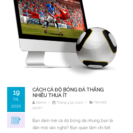
CÁCH CÁ ĐỘ BÓNG ĐÁ THẮNG
19
NHIỀU THUA ÍT
04,
Admin
/
Tháng 4 19, 2020
/
TIN MỚI
2020
NHẤT
Bạn đam mê cá độ bóng đá nhưng bạn là
dân mới vào nghề? Bạn quan tâm chi tiết