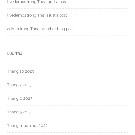
livedemos
trong
This is just a post
livedemos
trong
This is just a post
admin
trong
This is another blog post
LƯU TRỮ
Tháng 10 2023
Tháng 7 2023
Tháng 6 2023
Tháng 5 2023
Tháng mười một 2022