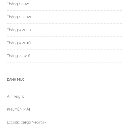
Tháng 1 2021
Tháng 12 2020
Tháng 4 2020
Tháng 4 2016
Tháng 2 2016
DANH MỤC
Air freight
KHUYẾN MÃI
Logistic Cargo Network