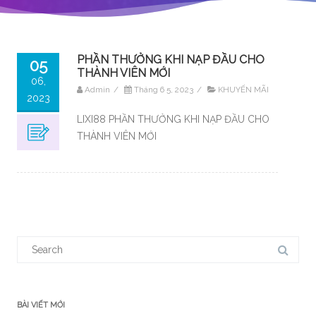
PHẦN THƯỞNG KHI NẠP ĐẦU CHO
05
THÀNH VIÊN MỚI
06,
Admin
/
Tháng 6 5, 2023
/
KHUYẾN MÃI
2023
LIXI88 PHẦN THƯỞNG KHI NẠP ĐẦU CHO
THÀNH VIÊN MỚI
Search
for:
BÀI VIẾT MỚI