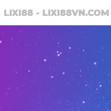
LIXI88 - LIXI88VN.COM