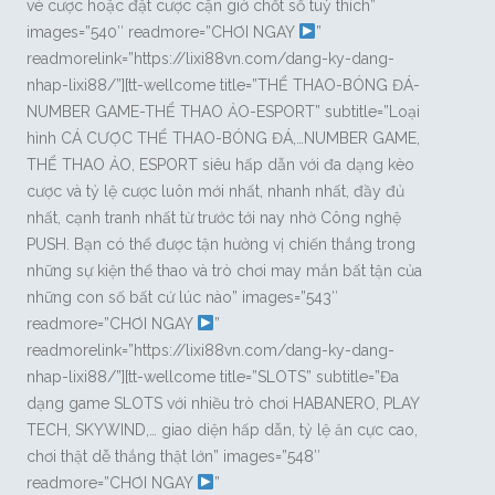
vé cược hoặc đặt cược cận giờ chốt số tuỳ thích”
images=”540″ readmore=”CHƠI NGAY
”
readmorelink=”https://lixi88vn.com/dang-ky-dang-
nhap-lixi88/”][tt-wellcome title=”THỂ THAO-BÓNG ĐÁ-
NUMBER GAME-THỂ THAO ẢO-ESPORT” subtitle=”Loại
hình CÁ CƯỢC THỂ THAO-BÓNG ĐÁ,…NUMBER GAME,
THỂ THAO ẢO, ESPORT siêu hấp dẫn với đa dạng kèo
cược và tỷ lệ cược luôn mới nhất, nhanh nhất, đầy đủ
nhất, cạnh tranh nhất từ trước tới nay nhờ Công nghệ
PUSH. Bạn có thể được tận hưởng vị chiến thắng trong
những sự kiện thể thao và trò chơi may mắn bất tận của
những con số bất cứ lúc nào” images=”543″
readmore=”CHƠI NGAY
”
readmorelink=”https://lixi88vn.com/dang-ky-dang-
nhap-lixi88/”][tt-wellcome title=”SLOTS” subtitle=”Đa
dạng game SLOTS với nhiều trò chơi HABANERO, PLAY
TECH, SKYWIND,… giao diện hấp dẫn, tỷ lệ ăn cực cao,
chơi thật dễ thắng thật lớn” images=”548″
readmore=”CHƠI NGAY
”