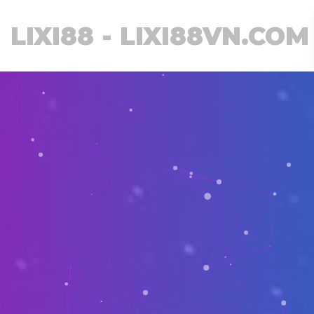
LIXI88 - LIXI88VN.COM