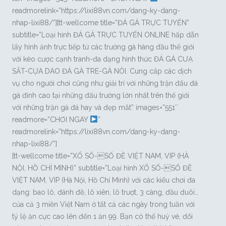
readmorelink=”https://lixi88vn.com/dang-ky-dang-
nhap-lixi88/”][tt-wellcome title=”ĐÁ GÀ TRỰC TUYẾN”
subtitle=”Loại hình ĐÁ GÀ TRỰC TUYẾN ONLINE hấp dẫn
lấy hình ảnh trực tiếp từ các trường gà hàng đầu thế giới
với kèo cược cạnh tranh-đa dạng hình thức ĐÁ GÀ CƯẠ
SẮT-CỰA DAO ĐÁ GÀ TRE-GÀ NÒI. Cung cấp các dịch
vụ cho người chơi cũng như giải trí với những trận đấu đá
gà đỉnh cao tại những đấu trường lớn nhất trên thế giới
với những trận gà đá hay và đẹp mắt” images=”551″
readmore=”CHƠI NGAY
”
readmorelink=”https://lixi88vn.com/dang-ky-dang-
nhap-lixi88/”]
[tt-wellcome title=”XỔ SỐ-SỐ ĐỀ VIỆT NAM, VIP (HÀ
NỘI, HỒ CHÍ MINH)” subtitle=”Loại hình XỔ SỐ-SỐ ĐỀ
VIỆT NAM, VIP (Hà Nội, Hồ Chí Minh) với các kiểu chơi đa
dạng: bao lô, đánh đề, lô xiên, lô trượt, 3 càng, đầu đuôi…
của cả 3 miền Việt Nam ở tất cả các ngày trong tuần với
tỷ lệ ăn cực cao lên đến 1 ăn 99. Bạn có thể huỷ vé, đổi